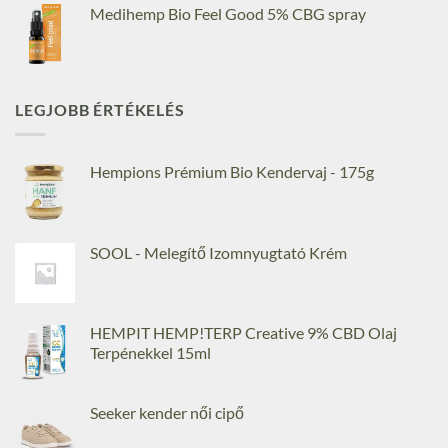
Medihemp Bio Feel Good 5% CBG spray
LEGJOBB ÉRTÉKELÉS
Hempions Prémium Bio Kendervaj - 175g
SOOL - Melegítő Izomnyugtató Krém
HEMPIT HEMP!TERP Creative 9% CBD Olaj
Terpénekkel 15ml
Seeker kender női cipő