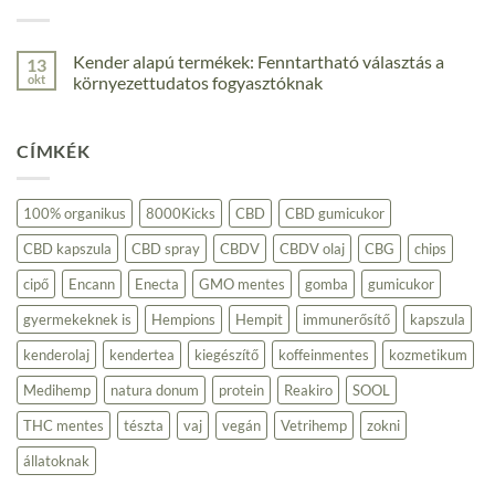
Kender alapú termékek: Fenntartható választás a
13
okt
környezettudatos fogyasztóknak
Nincs
hozzászólás
a(z)
CÍMKÉK
Kender
alapú
termékek:
Fenntartható
választás
100% organikus
8000Kicks
CBD
CBD gumicukor
a
környezettudatos
CBD kapszula
CBD spray
CBDV
CBDV olaj
CBG
chips
fogyasztóknak
bejegyzéshez
cipő
Encann
Enecta
GMO mentes
gomba
gumicukor
gyermekeknek is
Hempions
Hempit
immunerősítő
kapszula
kenderolaj
kendertea
kiegészítő
koffeinmentes
kozmetikum
Medihemp
natura donum
protein
Reakiro
SOOL
THC mentes
tészta
vaj
vegán
Vetrihemp
zokni
állatoknak