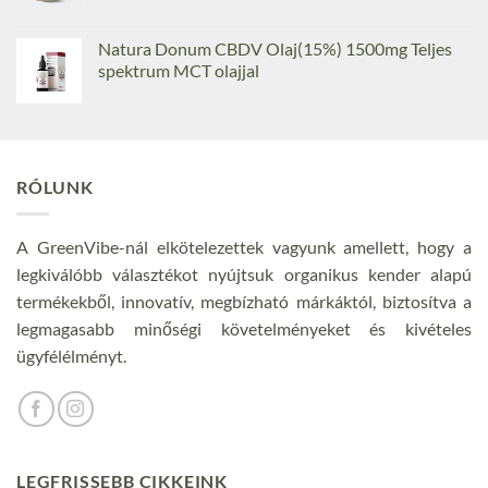
Natura Donum CBDV Olaj(15%) 1500mg Teljes
spektrum MCT olajjal
RÓLUNK
A GreenVibe-nál elkötelezettek vagyunk amellett, hogy a
legkiválóbb választékot nyújtsuk organikus kender alapú
termékekből, innovatív, megbízható márkáktól, biztosítva a
legmagasabb minőségi követelményeket és kivételes
ügyfélélményt.
LEGFRISSEBB CIKKEINK