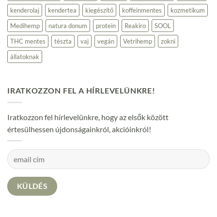
kenderolaj
kendertea
kiegészítő
koffeinmentes
kozmetikum
Medihemp
natura donum
protein
Reakiro
SOOL
THC mentes
tészta
vaj
vegán
Vetrihemp
zokni
állatoknak
IRATKOZZON FEL A HÍRLEVELÜNKRE!
Iratkozzon fel hírlevelünkre, hogy az elsők között
értesülhessen újdonságainkról, akcióinkról!