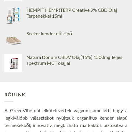
HEMPIT HEMP!TERP Creative 9% CBD Olaj
Terpénekkel 15ml
Seeker kender női cipő
Natura Donum CBDV Olaj(15%) 1500mg Teljes
spektrum MCT olajjal
RÓLUNK
A GreenVibe-nál elkötelezettek vagyunk amellett, hogy a
legkiválóbb választékot nyújtsuk organikus kender alapú
termékekből, innovatív, megbízható márkáktól, biztosítva a