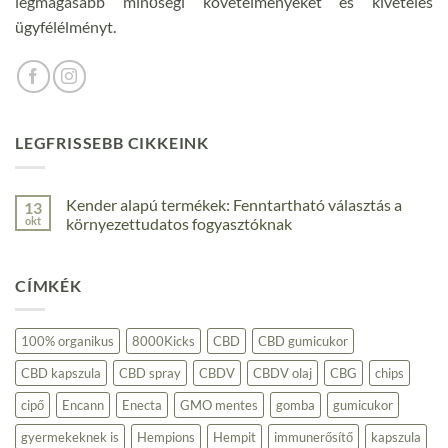
legmagasabb minőségi követelményeket és kivételes
ügyfélélményt.
LEGFRISSEBB CIKKEINK
Kender alapú termékek: Fenntartható választás a
13
okt
környezettudatos fogyasztóknak
Nincs
hozzászólás
a(z)
CÍMKÉK
Kender
alapú
termékek:
Fenntartható
választás
100% organikus
8000Kicks
CBD
CBD gumicukor
a
környezettudatos
CBD kapszula
CBD spray
CBDV
CBDV olaj
CBG
chips
fogyasztóknak
bejegyzéshez
cipő
Encann
Enecta
GMO mentes
gomba
gumicukor
gyermekeknek is
Hempions
Hempit
immunerősítő
kapszula