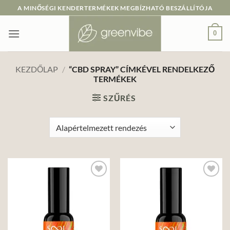
Skip
A MINŐSÉGI KENDERTERMÉKEK MEGBÍZHATÓ BESZÁLLÍTÓJA
to
content
0
KEZDŐLAP
/
“CBD SPRAY” CÍMKÉVEL RENDELKEZŐ
TERMÉKEK
SZŰRÉS
Add to
Add to
wishlist
wishlist