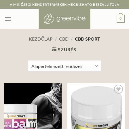
Skip
A MINŐSÉGI KENDERTERMÉKEK MEGBÍZHATÓ BESZÁLLÍTÓJA
to
content
0
KEZDŐLAP
/
CBD
/
CBD SPORT
SZŰRÉS
Add to
Add to
wishlist
wishlist