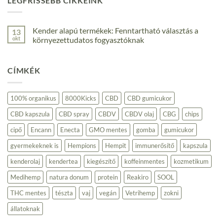
LEGFRISSEBB CIKKEINK
Kender alapú termékek: Fenntartható választás a
13
okt
környezettudatos fogyasztóknak
Nincs
hozzászólás
a(z)
CÍMKÉK
Kender
alapú
termékek:
Fenntartható
választás
100% organikus
8000Kicks
CBD
CBD gumicukor
a
környezettudatos
CBD kapszula
CBD spray
CBDV
CBDV olaj
CBG
chips
fogyasztóknak
bejegyzéshez
cipő
Encann
Enecta
GMO mentes
gomba
gumicukor
gyermekeknek is
Hempions
Hempit
immunerősítő
kapszula
kenderolaj
kendertea
kiegészítő
koffeinmentes
kozmetikum
Medihemp
natura donum
protein
Reakiro
SOOL
THC mentes
tészta
vaj
vegán
Vetrihemp
zokni
állatoknak