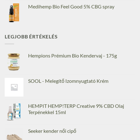
Medihemp Bio Feel Good 5% CBG spray
LEGJOBB ÉRTÉKELÉS
Hempions Prémium Bio Kendervaj - 175g
SOOL - Melegítő Izomnyugtató Krém
HEMPIT HEMP!TERP Creative 9% CBD Olaj
Terpénekkel 15ml
Seeker kender női cipő