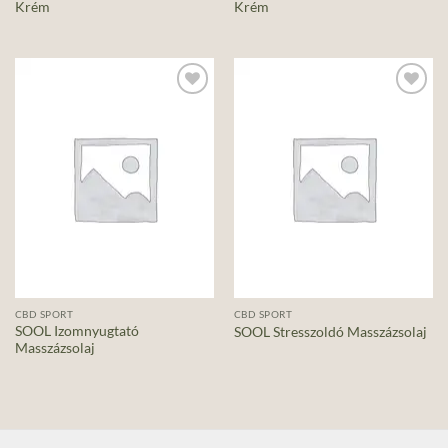
Krém
Krém
Add to
Add to
wishlist
wishlist
CBD SPORT
CBD SPORT
SOOL Izomnyugtató
SOOL Stresszoldó Masszázsolaj
Masszázsolaj