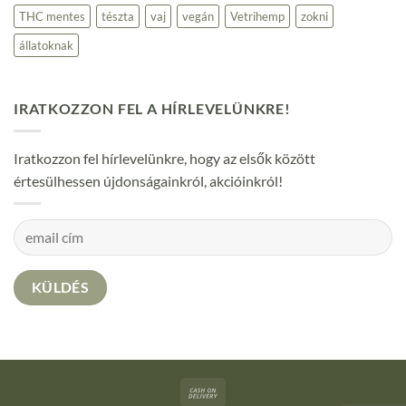
THC mentes
tészta
vaj
vegán
Vetrihemp
zokni
állatoknak
IRATKOZZON FEL A HÍRLEVELÜNKRE!
Iratkozzon fel hírlevelünkre, hogy az elsők között
értesülhessen újdonságainkról, akcióinkról!
Cash