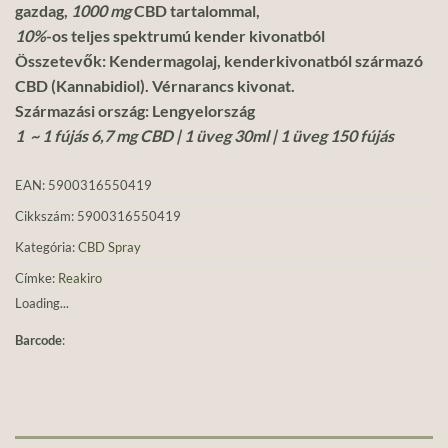
gazdag,
1000 mg
CBD tartalommal,
10%
-os teljes spektrumú kender kivonatból
Összetevők: Kendermagolaj, kenderkivonatból származó
CBD (Kannabidiol). Vérnarancs kivonat.
Származási ország: Lengyelország
1 ~ 1 fújás 6,7 mg CBD | 1 üveg 30ml | 1 üveg 150 fújás
EAN:
5900316550419
Cikkszám:
5900316550419
Kategória:
CBD Spray
Címke:
Reakiro
Loading...
Barcode
: