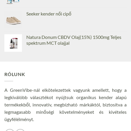
Seeker kender női cipő
Natura Donum CBDV Olaj(15%) 1500mg Teljes
spektrum MCT olajjal
RÓLUNK
A GreenVibe-nál elkötelezettek vagyunk amellett, hogy a
legkiválóbb választékot nyújtsuk organikus kender alapú
termékekből, innovatív, megbízható márkáktól, biztosítva a
legmagasabb minőségi követelményeket és kivételes
ügyfélélményt.