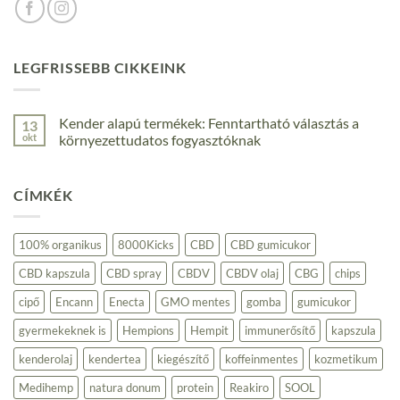
LEGFRISSEBB CIKKEINK
Kender alapú termékek: Fenntartható választás a
13
okt
környezettudatos fogyasztóknak
Nincs
hozzászólás
a(z)
CÍMKÉK
Kender
alapú
termékek:
Fenntartható
választás
100% organikus
8000Kicks
CBD
CBD gumicukor
a
környezettudatos
CBD kapszula
CBD spray
CBDV
CBDV olaj
CBG
chips
fogyasztóknak
bejegyzéshez
cipő
Encann
Enecta
GMO mentes
gomba
gumicukor
gyermekeknek is
Hempions
Hempit
immunerősítő
kapszula
kenderolaj
kendertea
kiegészítő
koffeinmentes
kozmetikum
Medihemp
natura donum
protein
Reakiro
SOOL