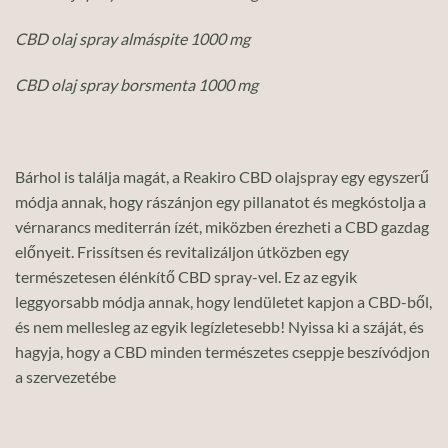
CBD olaj spray almáspite 1000 mg
CBD olaj spray borsmenta 1000 mg
Bárhol is találja magát, a Reakiro CBD olajspray egy egyszerű
módja annak, hogy rászánjon egy pillanatot és megkóstolja a
vérnarancs mediterrán ízét, miközben érezheti a CBD gazdag
előnyeit. Frissítsen és revitalizáljon útközben egy
természetesen élénkítő CBD spray-vel. Ez az egyik
leggyorsabb módja annak, hogy lendületet kapjon a CBD-ből,
és nem mellesleg az egyik legízletesebb! Nyissa ki a száját, és
hagyja, hogy a CBD minden természetes cseppje beszívódjon
a szervezetébe