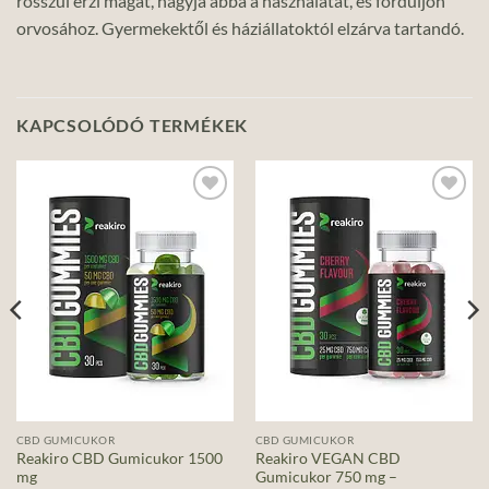
rosszul érzi magát, hagyja abba a használatát, és forduljon
orvosához. Gyermekektől és háziállatoktól elzárva tartandó.
KAPCSOLÓDÓ TERMÉKEK
Add to
Add to
wishlist
wishlist
CBD GUMICUKOR
CBD GUMICUKOR
Reakiro CBD Gumicukor 1500
Reakiro VEGAN CBD
mg
Gumicukor 750 mg –