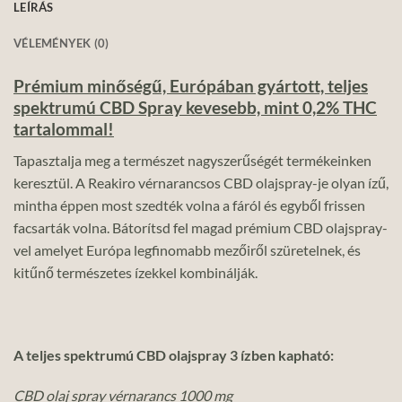
LEÍRÁS
VÉLEMÉNYEK (0)
Prémium minőségű, Európában gyártott, teljes
spektrumú CBD Spray kevesebb, mint 0,2% THC
tartalommal!
Tapasztalja meg a természet nagyszerűségét termékeinken
keresztül. A Reakiro vérnarancsos CBD olajspray-je olyan ízű,
mintha éppen most szedték volna a fáról és egyből frissen
facsarták volna. Bátorítsd fel magad prémium CBD olajspray-
vel amelyet Európa legfinomabb mezőiről szüretelnek, és
kitűnő természetes ízekkel kombinálják.
A teljes spektrumú CBD olajspray 3 ízben kapható:
CBD olaj spray vérnarancs 1000 mg