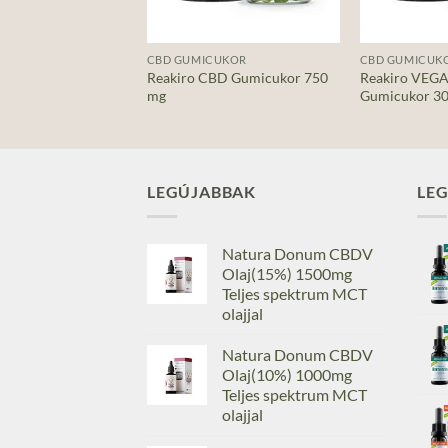
+
+
K
CBD GUMICUKOR
CBD GUMICUK
Reakiro CBD Gumicukor 750
Reakiro VEG
% CBD olaj
mg
Gumicukor 30
LEGÚJABBAK
LE
Natura Donum CBDV
Olaj(15%) 1500mg
Teljes spektrum MCT
olajjal
Natura Donum CBDV
Olaj(10%) 1000mg
Teljes spektrum MCT
olajjal