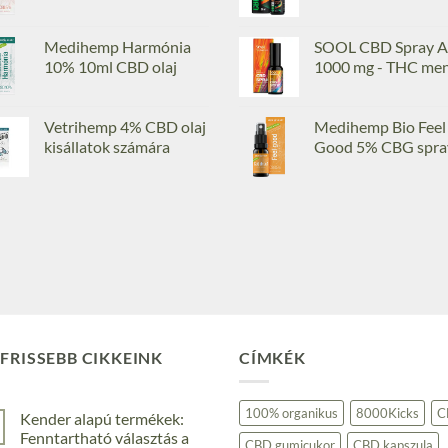
Medihemp Harmónia
SOOL CBD Spray A
10% 10ml CBD olaj
1000 mg - THC me
Vetrihemp 4% CBD olaj
Medihemp Bio Feel
kisállatok számára
Good 5% CBG spra
FRISSEBB CIKKEINK
CÍMKÉK
100% organikus
8000Kicks
C
Kender alapú termékek:
Fenntartható választás a
CBD gumicukor
CBD kapszula