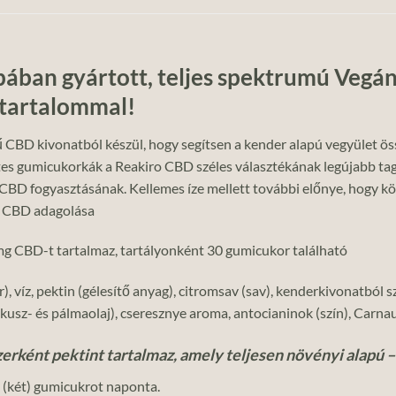
ában gyártott, teljes spektrumú Veg
 tartalommal!
 kivonatból készül, hogy segítsen a kender alapú vegyület összes
es gumicukorkák a Reakiro CBD széles választékának legújabb tag
CBD fogyasztásának. Kellemes íze mellett további előnye, hogy kön
a CBD adagolása
 CBD-t tartalmaz, tartályonként 30 gumicukor található
r), víz, pektin (gélesítő anyag), citromsav (sav), kenderkivonatból
kókusz- és pálmaolaj), cseresznye aroma, antocianinok (szín), Car
rként pektint tartalmaz, amely teljesen növényi alapú – 
 (két) gumicukrot naponta.