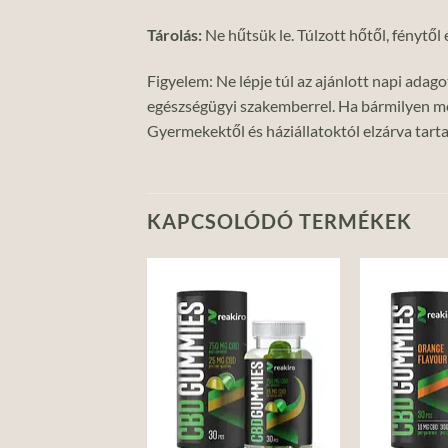
Tárolás:
Ne hűtsük le. Túlzott hőtől, fénytől
Figyelem: Ne lépje túl az ajánlott napi ada
egészségügyi szakemberrel. Ha bármilyen mel
Gyermekektől és háziállatoktól elzárva tart
KAPCSOLÓDÓ TERMÉKEK
Add to
Add to
wishlist
wishlist