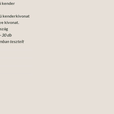
 kender
ú kenderkivonat
ye kivonat
.
rszág
~ 30 db
mban tesztelt