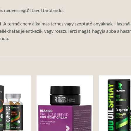
 és nedvességtől távol tárolandó.
got. A termék nem alkalmas terhes vagy szoptató anyáknak. Haszná
lékhatás jelentkezik, vagy rosszul érzi magát, hagyja abba a haszn
andó.
Add to
Add to
wishlist
wishlist