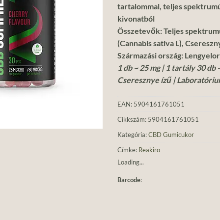
tartalommal, teljes
spektrumú
kivonatból
Összetevők: Teljes spektrum
(Cannabis sativa L), Csereszn
Származási ország: Lengyelo
1 db ~ 25 mg | 1 tartály 30 db 
Cseresznye ízű | Laboratóriu
EAN:
5904161761051
Cikkszám:
5904161761051
Kategória:
CBD Gumicukor
Címke:
Reakiro
Loading...
Barcode
: