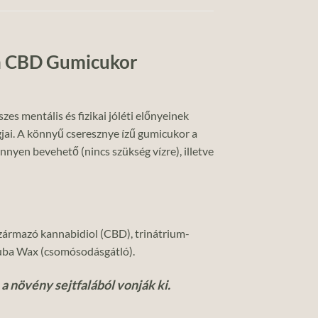
án CBD Gumicukor
 mentális és fizikai jóléti előnyeinek
jai. A könnyű cseresznye ízű gumicukor a
nyen bevehető (nincs szükség vízre), illetve
 származó kannabidiol (CBD), trinátrium-
nauba Wax (csomósodásgátló).
a növény sejtfalából vonják ki.