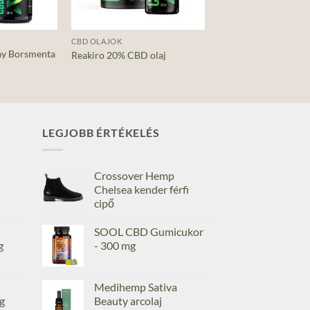
+
CBD OLAJOK
ay Borsmenta
Reakiro 20% CBD olaj
LEGJOBB ÉRTÉKELÉS
Crossover Hemp
Chelsea kender férfi
cipő
SOOL CBD Gumicukor
g
- 300 mg
Medihemp Sativa
g
Beauty arcolaj