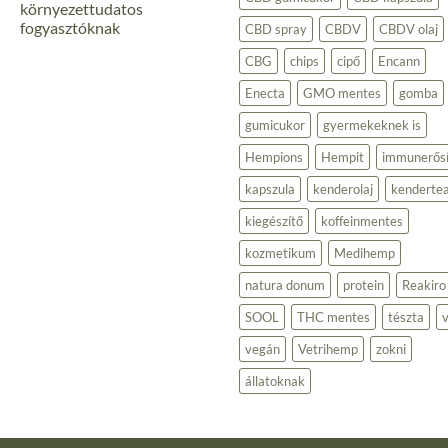
környezettudatos
fogyasztóknak
CBD spray
CBDV
CBDV olaj
Nincs
CBG
chips
cipő
Encann
hozzászólás
a(z)
Kender
Enecta
GMO mentes
gomba
alapú
termékek:
gumicukor
gyermekeknek is
Fenntartható
választás
a
Hempions
Hempit
immunerősí
környezettudatos
fogyasztóknak
kapszula
kenderolaj
kenderte
bejegyzéshez
kiegészítő
koffeinmentes
kozmetikum
Medihemp
natura donum
protein
Reakiro
SOOL
THC mentes
tészta
v
vegán
Vetrihemp
zokni
állatoknak