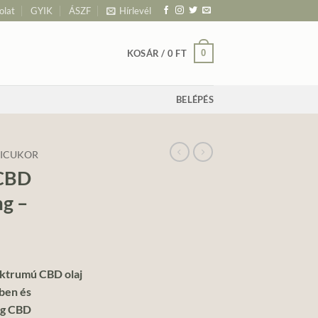
olat
GYIK
ÁSZF
Hírlevél
0
KOSÁR /
0
FT
BELÉPÉS
ICUKOR
CBD
g –
ktrumú CBD olaj
ben és
mg CBD