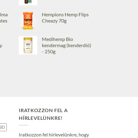
lma
Hempions Hemp Flips
ntes
Cheazy 70g
Medihemp Bio
y
kendermag (kenderdió)
- 250g
IRATKOZZON FEL A
HÍRLEVELÜNKRE!
BD
Iratkozzon fel hírlevelünkre, hogy