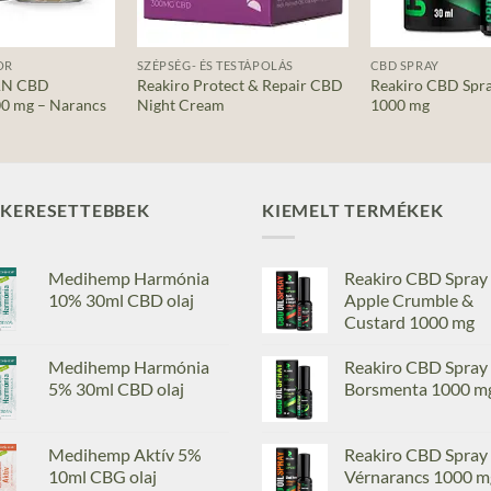
+
+
OR
SZÉPSÉG- ÉS TESTÁPOLÁS
CBD SPRAY
AN CBD
Reakiro Protect & Repair CBD
Reakiro CBD Spr
0 mg – Narancs
Night Cream
1000 mg
GKERESETTEBBEK
KIEMELT TERMÉKEK
Medihemp Harmónia
Reakiro CBD Spray
10% 30ml CBD olaj
Apple Crumble &
Custard 1000 mg
Medihemp Harmónia
Reakiro CBD Spray
5% 30ml CBD olaj
Borsmenta 1000 m
Medihemp Aktív 5%
Reakiro CBD Spray
10ml CBG olaj
Vérnarancs 1000 m