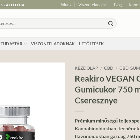
Rólunk
Viszonteladoink
Blog
Kapcs
ESZÁLLÍTÓJA
resés
vetkezőre:
TUDÁSTÁR
VISZONTELADÓKNAK
LETÖLTÉSEK
KEZDŐLAP
/
CBD
/
CBD GUM
Reakiro VEGAN 
Add to
Gumicukor 750 m
wishlist
Cseresznye
Prémium minőségű teljes spe
Kannabinoidokban, terpének
flavonoidokban gazdag 750 