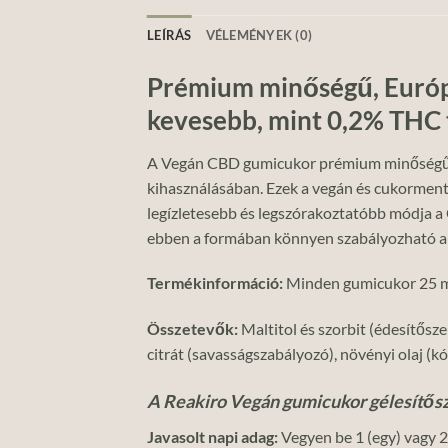
LEÍRÁS
VÉLEMÉNYEK (0)
Prémium minőségű, Európ
kevesebb, mint 0,2% THC
A Vegán CBD gumicukor prémium minőségű CBD
kihasználásában. Ezek a vegán és cukorment
legízletesebb és legszórakoztatóbb módja a 
ebben a formában könnyen szabályozható 
Termékinformáció:
Minden gumicukor 25 mg
Összetevők:
Maltitol és szorbit (édesítősze
citrát (savasságszabályozó), növényi olaj (
A Reakiro Vegán gumicukor gélesítősze
Javasolt napi adag:
Vegyen be 1 (egy) vagy 2