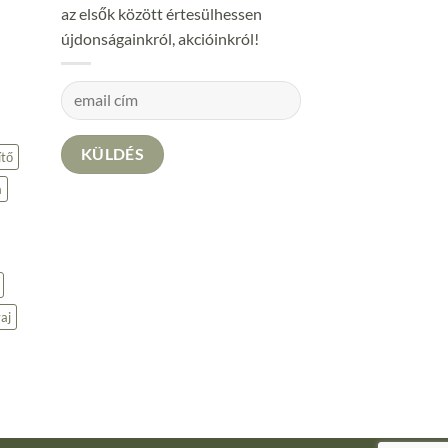
az elsők között értesülhessen
újdonságainkról, akcióinkról!
tő
a
aj