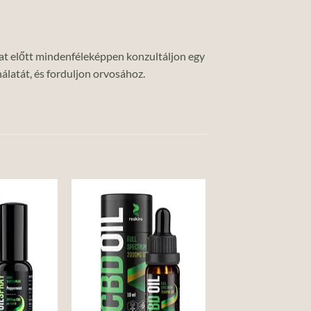
lat előtt mindenféleképpen konzultáljon egy
álatát, és forduljon orvosához.
Add to
Add to
wishlist
wishlist