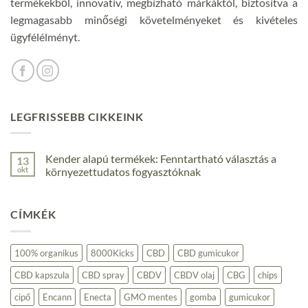
termékekből, innovatív, megbízható márkáktól, biztosítva a
legmagasabb minőségi követelményeket és kivételes
ügyfélélményt.
LEGFRISSEBB CIKKEINK
Kender alapú termékek: Fenntartható választás a
13
okt
környezettudatos fogyasztóknak
Nincs
hozzászólás
a(z)
CÍMKÉK
Kender
alapú
termékek:
Fenntartható
választás
100% organikus
8000Kicks
CBD
CBD gumicukor
a
környezettudatos
CBD kapszula
CBD spray
CBDV
CBDV olaj
CBG
chips
fogyasztóknak
bejegyzéshez
cipő
Encann
Enecta
GMO mentes
gomba
gumicukor