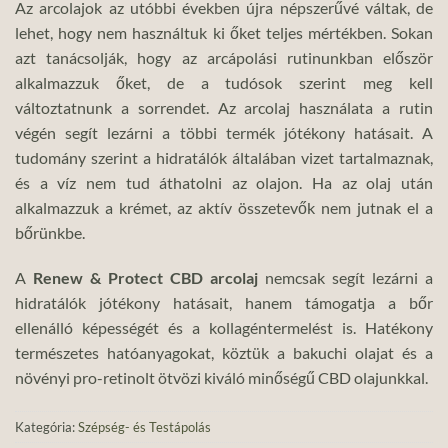
Az arcolajok az utóbbi években újra népszerűvé váltak, de
lehet, hogy nem használtuk ki őket teljes mértékben. Sokan
azt tanácsolják, hogy az arcápolási rutinunkban először
alkalmazzuk őket, de a tudósok szerint meg kell
változtatnunk a sorrendet. Az arcolaj használata a rutin
végén segít lezárni a többi termék jótékony hatásait. A
tudomány szerint a hidratálók általában vizet tartalmaznak,
és a víz nem tud áthatolni az olajon. Ha az olaj után
alkalmazzuk a krémet, az aktív összetevők nem jutnak el a
bőrünkbe.
A
Renew & Protect CBD arcolaj
nemcsak segít lezárni a
hidratálók jótékony hatásait, hanem támogatja a bőr
ellenálló képességét és a kollagéntermelést is. Hatékony
természetes hatóanyagokat, köztük a bakuchi olajat és a
növényi pro-retinolt ötvözi kiváló minőségű CBD olajunkkal.
Kategória:
Szépség- és Testápolás