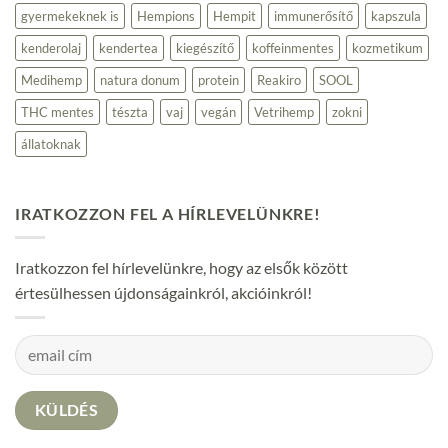
gyermekeknek is
Hempions
Hempit
immunerősítő
kapszula
kenderolaj
kendertea
kiegészítő
koffeinmentes
kozmetikum
Medihemp
natura donum
protein
Reakiro
SOOL
THC mentes
tészta
vaj
vegán
Vetrihemp
zokni
állatoknak
IRATKOZZON FEL A HÍRLEVELÜNKRE!
Iratkozzon fel hírlevelünkre, hogy az elsők között
értesülhessen újdonságainkról, akcióinkról!