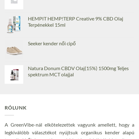
HEMPIT HEMP!TERP Creative 9% CBD Olaj
Terpénekkel 15ml
Seeker kender női cipő
Natura Donum CBDV Olaj(15%) 1500mg Teljes
spektrum MCT olajjal
RÓLUNK
A GreenVibe-nál elkötelezettek vagyunk amellett, hogy a
legkiválóbb választékot nyújtsuk organikus kender alapú