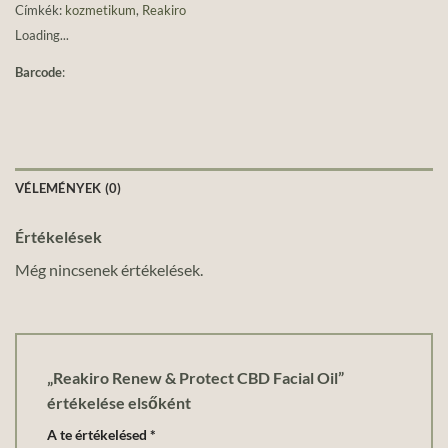
Címkék:
kozmetikum
,
Reakiro
Loading...
Barcode
:
VÉLEMÉNYEK (0)
Értékelések
Még nincsenek értékelések.
„Reakiro Renew & Protect CBD Facial Oil”
értékelése elsőként
A te értékelésed
*