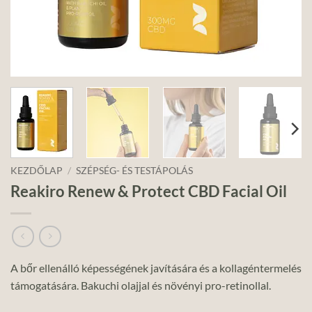
KEZDŐLAP
/
SZÉPSÉG- ÉS TESTÁPOLÁS
Reakiro Renew & Protect CBD Facial Oil
A bőr ellenálló képességének javítására és a kollagéntermelés
támogatására. Bakuchi olajjal és növényi pro-retinollal.