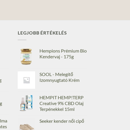
LEGJOBB ÉRTÉKELÉS
Hempions Prémium Bio
Kendervaj - 175g
SOOL - Melegítő
g
Izomnyugtató Krém
HEMPIT HEMP!TERP
g
Creative 9% CBD Olaj
Terpénekkel 15ml
lma
Seeker kender női cipő
ntes