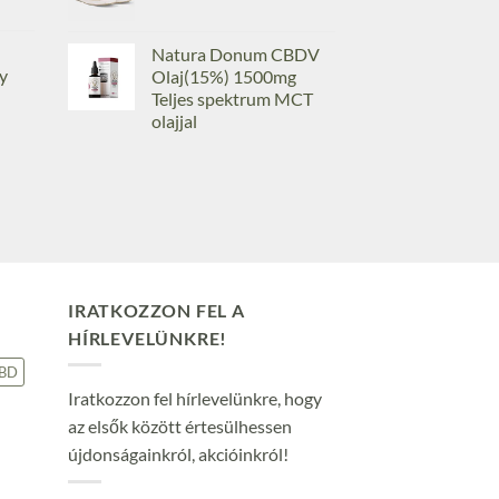
Natura Donum CBDV
y
Olaj(15%) 1500mg
Teljes spektrum MCT
olajjal
IRATKOZZON FEL A
HÍRLEVELÜNKRE!
BD
Iratkozzon fel hírlevelünkre, hogy
az elsők között értesülhessen
újdonságainkról, akcióinkról!