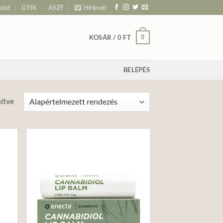
olat
GYIK
ÁSZF
Hírlevél
0
KOSÁR /
0
FT
BELÉPÉS
nítve
d to
Add to
hlist
wishlist