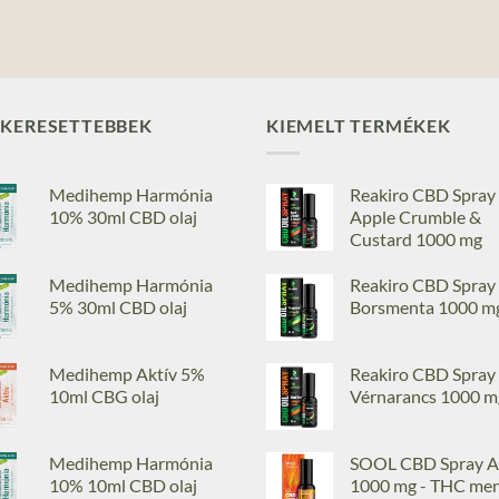
GKERESETTEBBEK
KIEMELT TERMÉKEK
Medihemp Harmónia
Reakiro CBD Spray
10% 30ml CBD olaj
Apple Crumble &
Custard 1000 mg
Medihemp Harmónia
Reakiro CBD Spray
5% 30ml CBD olaj
Borsmenta 1000 m
Medihemp Aktív 5%
Reakiro CBD Spray
10ml CBG olaj
Vérnarancs 1000 m
Medihemp Harmónia
SOOL CBD Spray A
10% 10ml CBD olaj
1000 mg - THC me