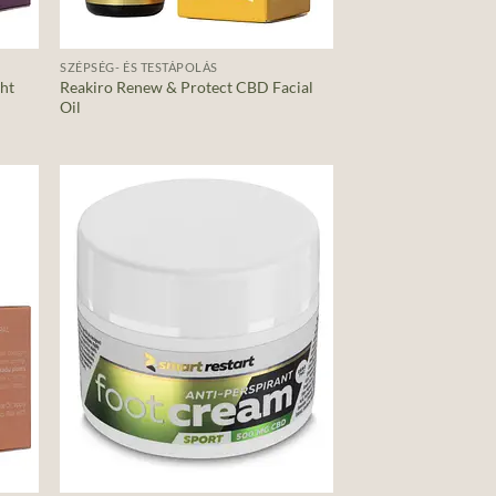
+
SZÉPSÉG- ÉS TESTÁPOLÁS
ght
Reakiro Renew & Protect CBD Facial
Oil
d to
Add to
hlist
wishlist
+