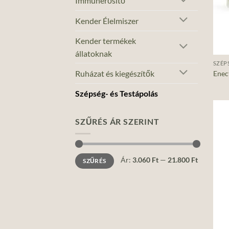
Immunerősítő
Kender Élelmiszer
Kender termékek
+
állatoknak
SZÉP
Ruházat és kiegészítők
Enec
Szépség- és Testápolás
SZŰRÉS ÁR SZERINT
Min
Max
Ár:
3.060 Ft
—
21.800 Ft
SZŰRÉS
ár
ár