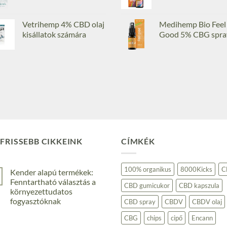
Vetrihemp 4% CBD olaj
Medihemp Bio Feel
kisállatok számára
Good 5% CBG spra
FRISSEBB CIKKEINK
CÍMKÉK
100% organikus
8000Kicks
C
Kender alapú termékek:
Fenntartható választás a
CBD gumicukor
CBD kapszula
környezettudatos
fogyasztóknak
CBD spray
CBDV
CBDV olaj
Nincs
CBG
chips
cipő
Encann
hozzászólás
a(z)