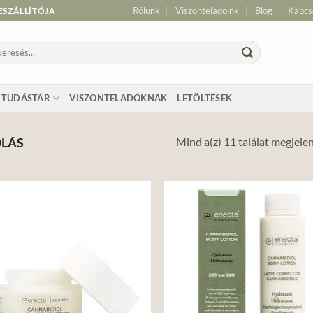
Rólunk
Viszonteladoink
Blog
Kapcs
ESZÁLLÍTÓJA
resés
vetkezőre:
TUDÁSTÁR
VISZONTELADÓKNAK
LETÖLTÉSEK
Mind a(z) 11 találat megjele
OLÁS
Add to
Ad
wishlist
wis