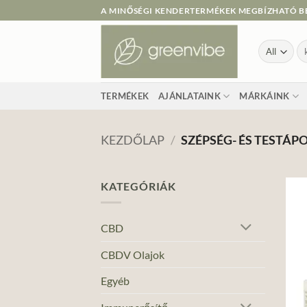
Skip
A MINŐSÉGI KENDERTERMÉKEK MEGBÍZHATÓ B
to
content
Ke
a
kö
TERMÉKEK
AJÁNLATAINK
MÁRKÁINK
KEZDŐLAP
/
SZÉPSÉG- ÉS TESTÁP
KATEGÓRIÁK
CBD
CBDV Olajok
Egyéb