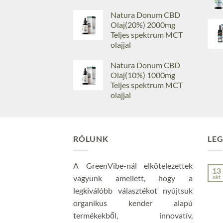
Natura Donum CBD
Olaj(20%) 2000mg
Teljes spektrum MCT
olajjal
Natura Donum CBD
Olaj(10%) 1000mg
Teljes spektrum MCT
olajjal
RÓLUNK
LEG
A GreenVibe-nál elkötelezettek
13
vagyunk amellett, hogy a
okt
legkiválóbb választékot nyújtsuk
organikus kender alapú
termékekből, innovatív,