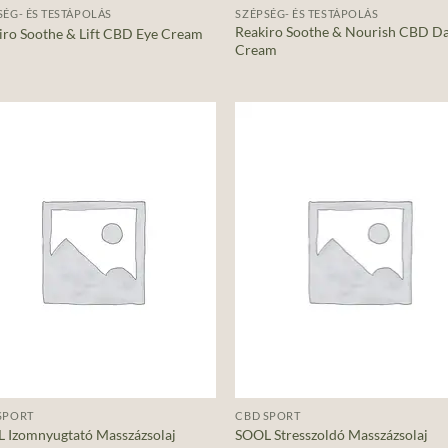
SÉG- ÉS TESTÁPOLÁS
SZÉPSÉG- ÉS TESTÁPOLÁS
Reakiro Soothe & Nourish CBD D
iro Soothe & Lift CBD Eye Cream
Cream
Add to
Ad
wishlist
wis
+
SPORT
CBD SPORT
 Izomnyugtató Masszázsolaj
SOOL Stresszoldó Masszázsolaj