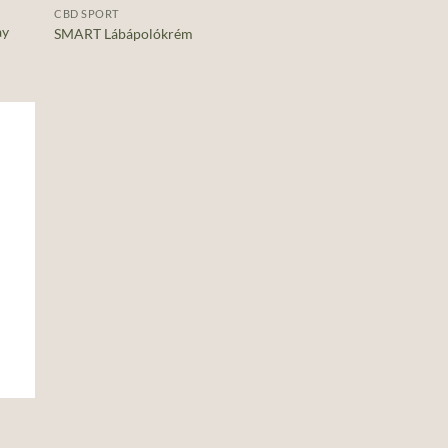
CBD SPORT
ay
SMART Lábápolókrém
d to
hlist