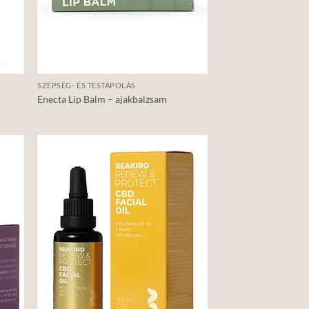
+
SZÉPSÉG- ÉS TESTÁPOLÁS
Enecta Lip Balm – ajakbalzsam
d to
Add to
hlist
wishlist