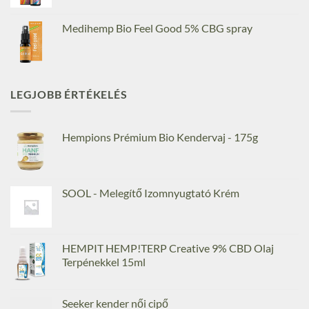
Medihemp Bio Feel Good 5% CBG spray
LEGJOBB ÉRTÉKELÉS
Hempions Prémium Bio Kendervaj - 175g
SOOL - Melegítő Izomnyugtató Krém
HEMPIT HEMP!TERP Creative 9% CBD Olaj
Terpénekkel 15ml
Seeker kender női cipő