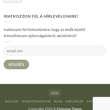
IRATKOZZON FEL A HÍRLEVELÜNKRE!
Iratkozzon fel hírlevelünkre, hogy az elsők között
értesülhessen újdonságainkról, akcióinkról!
Cash
On
RÓLUNK
VISZONTELADOINK
BLOG
KAPCSOLAT
GYIK
ÁSZF
Delivery
Copyright 2026 ©
Flatsome Theme