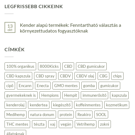
LEGFRISSEBB CIKKEINK
Kender alapú termékek: Fenntartható választás a
13
okt
környezettudatos fogyasztóknak
Nincs
hozzászólás
a(z)
CÍMKÉK
Kender
alapú
termékek:
Fenntartható
választás
100% organikus
8000Kicks
CBD
CBD gumicukor
a
környezettudatos
CBD kapszula
CBD spray
CBDV
CBDV olaj
CBG
chips
fogyasztóknak
bejegyzéshez
cipő
Encann
Enecta
GMO mentes
gomba
gumicukor
gyermekeknek is
Hempions
Hempit
immunerősítő
kapszula
kenderolaj
kendertea
kiegészítő
koffeinmentes
kozmetikum
Medihemp
natura donum
protein
Reakiro
SOOL
THC mentes
tészta
vaj
vegán
Vetrihemp
zokni
állatoknak