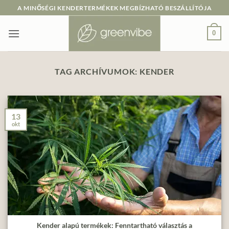
Skip
A MINŐSÉGI KENDERTERMÉKEK MEGBÍZHATÓ BESZÁLLÍTÓJA
to
content
0
TAG ARCHÍVUMOK:
KENDER
13
okt
Kender alapú termékek: Fenntartható választás a