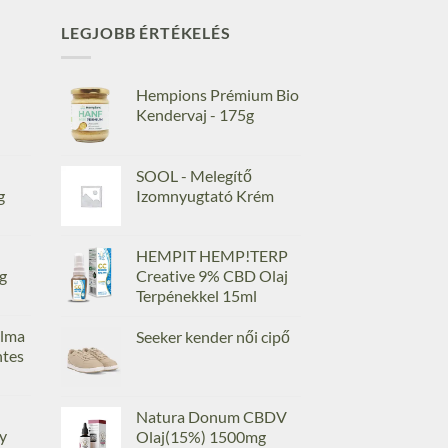
LEGJOBB ÉRTÉKELÉS
Hempions Prémium Bio
Kendervaj - 175g
SOOL - Melegítő
g
Izomnyugtató Krém
HEMPIT HEMP!TERP
g
Creative 9% CBD Olaj
Terpénekkel 15ml
lma
Seeker kender női cipő
ntes
Natura Donum CBDV
y
Olaj(15%) 1500mg