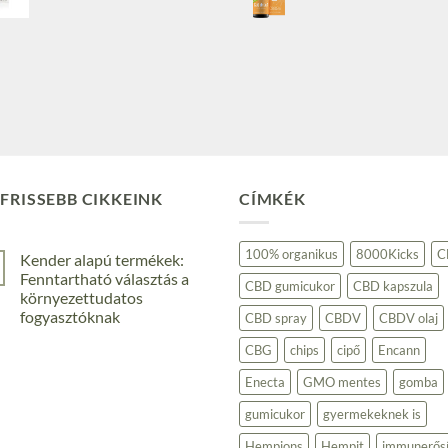
FRISSEBB CIKKEINK
CÍMKÉK
100% organikus
8000Kicks
C
Kender alapú termékek:
Fenntartható választás a
CBD gumicukor
CBD kapszula
környezettudatos
fogyasztóknak
CBD spray
CBDV
CBDV olaj
Nincs
CBG
chips
cipő
Encann
hozzászólás
a(z)
Kender
Enecta
GMO mentes
gomba
alapú
termékek:
gumicukor
gyermekeknek is
Fenntartható
választás
a
Hempions
Hempit
immunerősí