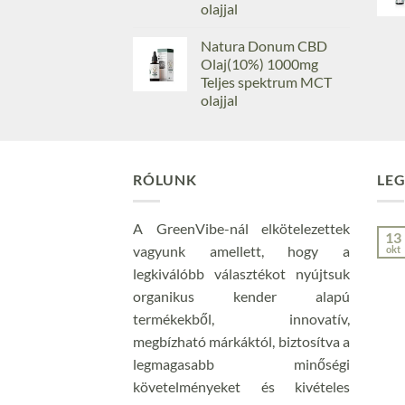
olajjal
Natura Donum CBD
Olaj(10%) 1000mg
Teljes spektrum MCT
olajjal
RÓLUNK
LEG
A GreenVibe-nál elkötelezettek
13
vagyunk amellett, hogy a
okt
legkiválóbb választékot nyújtsuk
organikus kender alapú
termékekből, innovatív,
megbízható márkáktól, biztosítva a
legmagasabb minőségi
követelményeket és kivételes