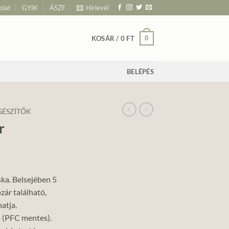
olat
GYIK
ÁSZF
Hírlevél
0
KOSÁR /
0
FT
BELÉPÉS
GÉSZÍTŐK
r
ska. Belsejében 5
zár található,
atja.
ó (PFC mentes).