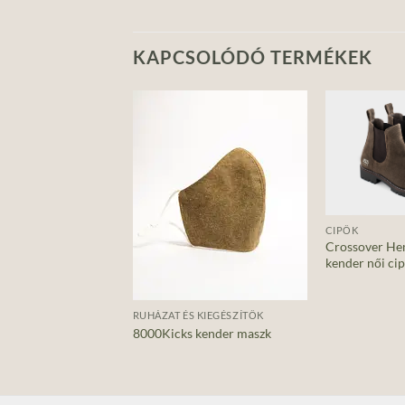
KAPCSOLÓDÓ TERMÉKEK
Add to
Add to
wishlist
wishlist
+
CIPŐK
Crossover He
kender női ci
+
EGYÉB KENDER TERMÉKEK ÁLLATOKNAK
RUHÁZAT ÉS KIEGÉSZÍTŐK
 kender kutyajáték
8000Kicks kender maszk