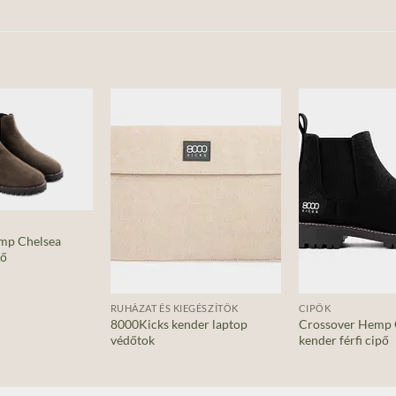
Add to
Add to
wishlist
wishlist
mp Chelsea
pő
+
+
RUHÁZAT ÉS KIEGÉSZÍTŐK
CIPŐK
8000Kicks kender laptop
Crossover Hemp 
védőtok
kender férfi cipő