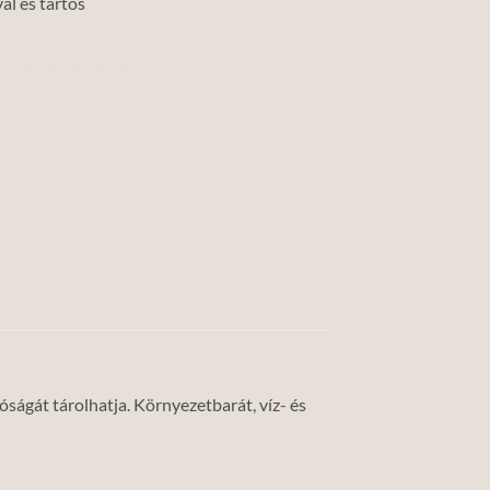
al és tartós
óságát tárolhatja. Környezetbarát, víz- és