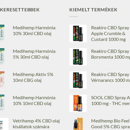
GKERESETTEBBEK
KIEMELT TERMÉKEK
Medihemp Harmónia
Reakiro CBD Spray
10% 30ml CBD olaj
Apple Crumble &
Custard 1000 mg
Medihemp Harmónia
Reakiro CBD Spray
5% 30ml CBD olaj
Borsmenta 1000 m
Medihemp Aktív 5%
Reakiro CBD Spray
10ml CBG olaj
Vérnarancs 1000 m
Medihemp Harmónia
SOOL CBD Spray A
10% 10ml CBD olaj
1000 mg - THC me
Vetrihemp 4% CBD olaj
Medihemp Bio Feel
kisállatok számára
Good 5% CBG spra