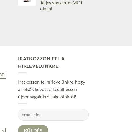
Teljes spektrum MCT
olajjal
IRATKOZZON FEL A
HÍRLEVELÜNKRE!
BD
Iratkozzon fel hírlevelünkre, hogy
az elsők között értesülhessen
újdonságainkról, akcióinkról!
tő