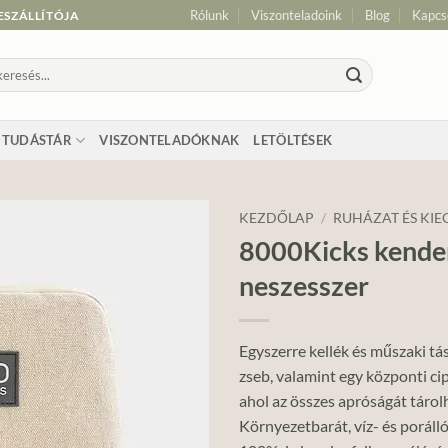
Rólunk
Viszonteladoink
Blog
Kapcs
ESZÁLLÍTÓJA
resés
vetkezőre:
TUDÁSTÁR
VISZONTELADÓKNAK
LETÖLTÉSEK
KEZDŐLAP
/
RUHÁZAT ÉS KIE
8000Kicks kende
Add to
neszesszer
wishlist
Egyszerre kellék és műszaki tá
zseb, valamint egy központi cip
ahol az összes apróságát tárolh
Környezetbarát, víz- és poráll