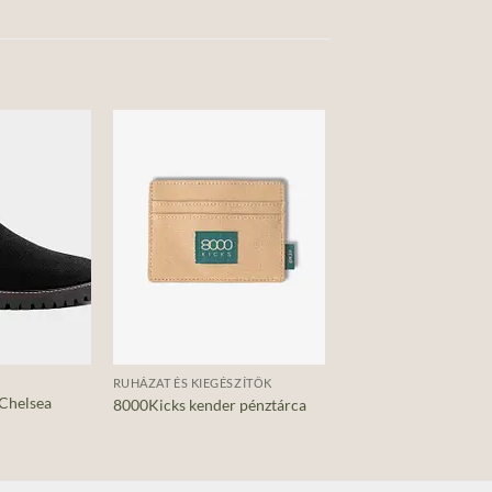
Add to
Add to
wishlist
wishlist
+
RUHÁZAT ÉS KIEGÉSZÍTŐK
Chelsea
8000Kicks kender pénztárca