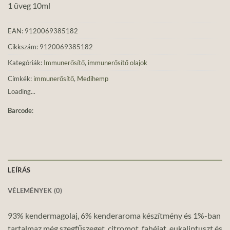
1 üveg 10ml
EAN:
9120069385182
Cikkszám:
9120069385182
Kategóriák:
Immunerősítő
,
immunerősítő olajok
Címkék:
immunerősítő
,
Medihemp
Loading...
Barcode
:
LEÍRÁS
VÉLEMÉNYEK (0)
93% kendermagolaj, 6% kenderaroma készítmény és 1%-ban
tartalmaz még szegfűszeget, citromot, fahéjat, eukaliptuszt és