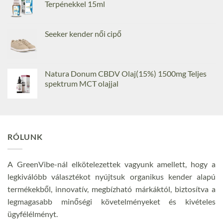
Terpénekkel 15ml
Seeker kender női cipő
Natura Donum CBDV Olaj(15%) 1500mg Teljes
spektrum MCT olajjal
RÓLUNK
A GreenVibe-nál elkötelezettek vagyunk amellett, hogy a
legkiválóbb választékot nyújtsuk organikus kender alapú
termékekből, innovatív, megbízható márkáktól, biztosítva a
legmagasabb minőségi követelményeket és kivételes
ügyfélélményt.