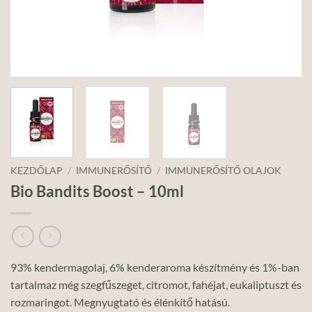
KEZDŐLAP
/
IMMUNERŐSÍTŐ
/
IMMUNERŐSÍTŐ OLAJOK
Bio Bandits Boost – 10ml
93% kendermagolaj, 6% kenderaroma készítmény és 1%-ban
tartalmaz még szegfűszeget, citromot, fahéjat, eukaliptuszt és
rozmaringot. Megnyugtató és élénkítő hatású.