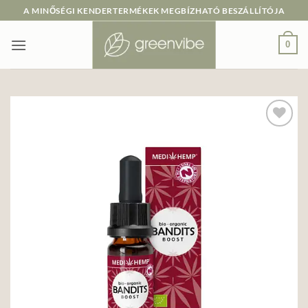
Skip
A MINŐSÉGI KENDERTERMÉKEK MEGBÍZHATÓ BESZÁLLÍTÓJA
to
content
0
Add to
wishlist