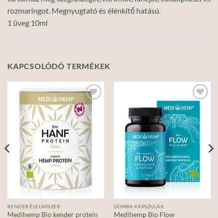
rozmaringot. Megnyugtató és élénkítő hatású.
1 üveg 10ml
KAPCSOLÓDÓ TERMÉKEK
Add to
Add to
wishlist
wishlist
KENDER ÉLELMISZER
GOMBA KAPSZULÁK
Medihemp Bio kender protein
Medihemp Bio Flow