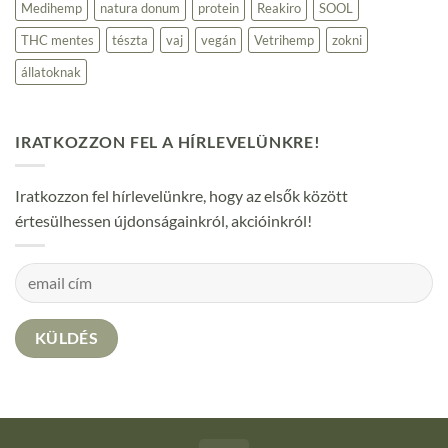
Medihemp
natura donum
protein
Reakiro
SOOL
THC mentes
tészta
vaj
vegán
Vetrihemp
zokni
állatoknak
IRATKOZZON FEL A HÍRLEVELÜNKRE!
Iratkozzon fel hírlevelünkre, hogy az elsők között
értesülhessen újdonságainkról, akcióinkról!