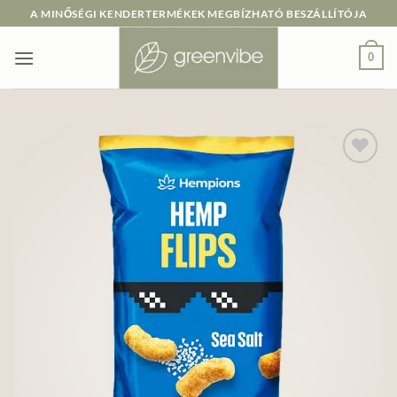
Skip
A MINŐSÉGI KENDERTERMÉKEK MEGBÍZHATÓ BESZÁLLÍTÓJA
to
content
0
Add to
wishlist