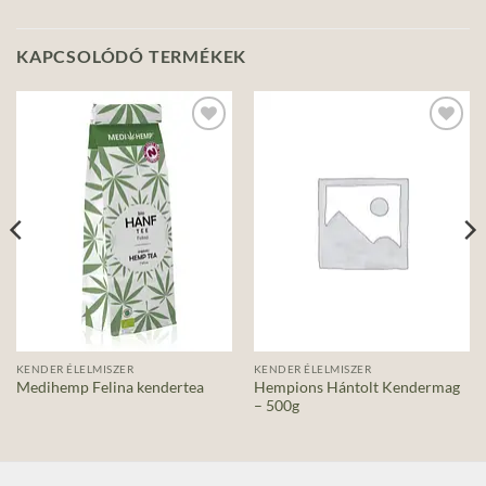
KAPCSOLÓDÓ TERMÉKEK
Add to
Add to
wishlist
wishlist
KENDER ÉLELMISZER
KENDER ÉLELMISZER
Hempions Hántolt Kendermag
Medihemp Felina kendertea
– 500g