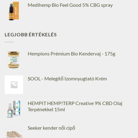
Medihemp Bio Feel Good 5% CBG spray
LEGJOBB ÉRTÉKELÉS
Hempions Prémium Bio Kendervaj - 175g
SOOL - Melegítő Izomnyugtató Krém
HEMPIT HEMP!TERP Creative 9% CBD Olaj
Terpénekkel 15ml
Seeker kender női cipő