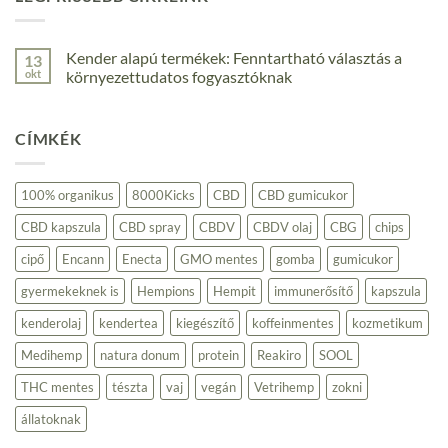
Kender alapú termékek: Fenntartható választás a
13
okt
környezettudatos fogyasztóknak
Nincs
hozzászólás
a(z)
CÍMKÉK
Kender
alapú
termékek:
Fenntartható
választás
100% organikus
8000Kicks
CBD
CBD gumicukor
a
környezettudatos
CBD kapszula
CBD spray
CBDV
CBDV olaj
CBG
chips
fogyasztóknak
bejegyzéshez
cipő
Encann
Enecta
GMO mentes
gomba
gumicukor
gyermekeknek is
Hempions
Hempit
immunerősítő
kapszula
kenderolaj
kendertea
kiegészítő
koffeinmentes
kozmetikum
Medihemp
natura donum
protein
Reakiro
SOOL
THC mentes
tészta
vaj
vegán
Vetrihemp
zokni
állatoknak