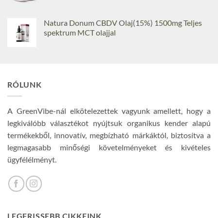
Natura Donum CBDV Olaj(15%) 1500mg Teljes
spektrum MCT olajjal
RÓLUNK
A GreenVibe-nál elkötelezettek vagyunk amellett, hogy a
legkiválóbb választékot nyújtsuk organikus kender alapú
termékekből, innovatív, megbízható márkáktól, biztosítva a
legmagasabb minőségi követelményeket és kivételes
ügyfélélményt.
LEGFRISSEBB CIKKEINK