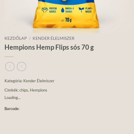
KEZDŐLAP
/
KENDER ÉLELMISZER
Hempions Hemp Flips sós 70 g
Kategória:
Kender Élelmiszer
Címkék:
chips
,
Hempions
Loading...
Barcode
: