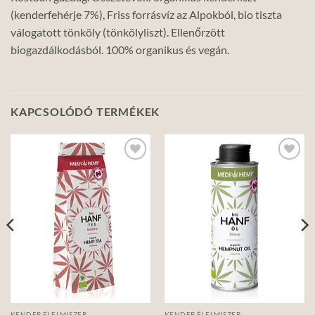
(kenderfehérje 7%), Friss forrásvíz az Alpokból, bio tiszta
válogatott tönköly (tönkölyliszt). Ellenőrzött
biogazdálkodásból. 100% organikus és vegán.
KAPCSOLÓDÓ TERMÉKEK
Add to
Add to
wishlist
wishlist
KENDER ÉLELMISZER
KENDER ÉLELMISZER