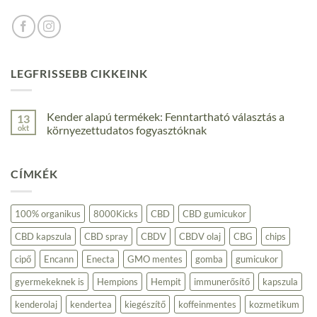
LEGFRISSEBB CIKKEINK
Kender alapú termékek: Fenntartható választás a
13
okt
környezettudatos fogyasztóknak
Nincs
hozzászólás
a(z)
CÍMKÉK
Kender
alapú
termékek:
Fenntartható
választás
100% organikus
8000Kicks
CBD
CBD gumicukor
a
környezettudatos
CBD kapszula
CBD spray
CBDV
CBDV olaj
CBG
chips
fogyasztóknak
bejegyzéshez
cipő
Encann
Enecta
GMO mentes
gomba
gumicukor
gyermekeknek is
Hempions
Hempit
immunerősítő
kapszula
kenderolaj
kendertea
kiegészítő
koffeinmentes
kozmetikum