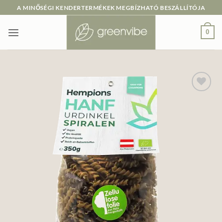
Skip
A MINŐSÉGI KENDERTERMÉKEK MEGBÍZHATÓ BESZÁLLÍTÓJA
to
content
0
Add to
wishlist