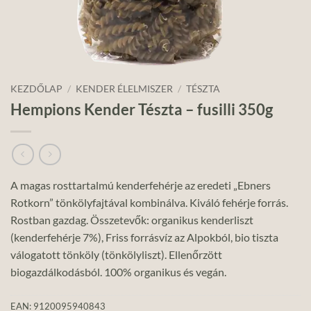
KEZDŐLAP
/
KENDER ÉLELMISZER
/
TÉSZTA
Hempions Kender Tészta – fusilli 350g
A magas rosttartalmú kenderfehérje az eredeti „Ebners
Rotkorn” tönkölyfajtával kombinálva. Kiváló fehérje forrás.
Rostban gazdag. Összetevők: organikus kenderliszt
(kenderfehérje 7%), Friss forrásvíz az Alpokból, bio tiszta
válogatott tönköly (tönkölyliszt). Ellenőrzött
biogazdálkodásból. 100% organikus és vegán.
EAN:
9120095940843