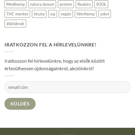
Medihemp
natura donum
protein
Reakiro
SOOL
THC mentes
tészta
vaj
vegán
Vetrihemp
zokni
állatoknak
IRATKOZZON FEL A HÍRLEVELÜNKRE!
Iratkozzon fel hírlevelünkre, hogy az elsők között
értesülhessen újdonságainkról, akcióinkról!