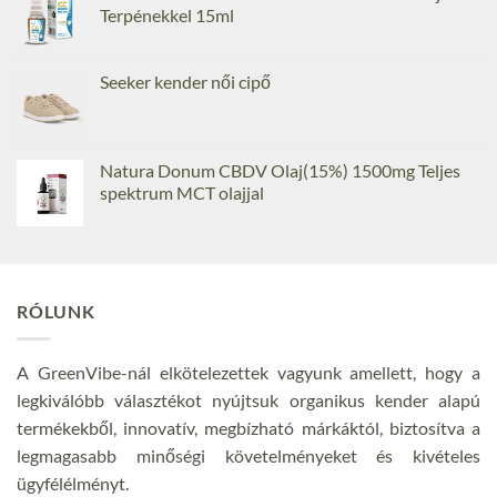
Terpénekkel 15ml
Seeker kender női cipő
Natura Donum CBDV Olaj(15%) 1500mg Teljes
spektrum MCT olajjal
RÓLUNK
A GreenVibe-nál elkötelezettek vagyunk amellett, hogy a
legkiválóbb választékot nyújtsuk organikus kender alapú
termékekből, innovatív, megbízható márkáktól, biztosítva a
legmagasabb minőségi követelményeket és kivételes
ügyfélélményt.