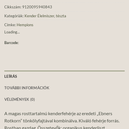
Cikkszám:
9120095940843
Kategóriák:
Kender Élelmiszer
,
tészta
Címke:
Hempions
Loading...
Barcode
:
LEÍRÁS
TOVÁBBI INFORMÁCIÓK
VÉLEMÉNYEK (0)
A magas rosttartalmú kenderfehérje az eredeti „Ebners
Rotkorn” tönkölyfajtával kombinálva. Kiváló fehérje forrás.
Rostban gazdag. Összetevők: organikus kenderliszt