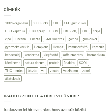
hozzászólás
a(z)
CÍMKÉK
Kender
alapú
termékek:
Fenntartható
választás
100% organikus
8000Kicks
CBD
CBD gumicukor
a
környezettudatos
CBD kapszula
CBD spray
CBDV
CBDV olaj
CBG
chips
fogyasztóknak
bejegyzéshez
cipő
Encann
Enecta
GMO mentes
gomba
gumicukor
gyermekeknek is
Hempions
Hempit
immunerősítő
kapszula
kenderolaj
kendertea
kiegészítő
koffeinmentes
kozmetikum
Medihemp
natura donum
protein
Reakiro
SOOL
THC mentes
tészta
vaj
vegán
Vetrihemp
zokni
állatoknak
IRATKOZZON FEL A HÍRLEVELÜNKRE!
Iratkozzon fel hírlevelünkre, hogy az elsők között