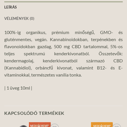
LEÍRÁS
VÉLEMÉNYEK (0)
100%-ig organikus, prémium minőségű, GMO- és
gluténmentes, vegán. Kannabinoidokban, terpénekben és
flavonoidokban gazdag, 500 mg CBD tartalommal, 5%-os
teljes spektrumú kenderkivonatból. Összetevők:
kendermagolaj, kenderkivonatból származó CBD
(Kannabidiol), orbáncfű kivonat, valamint B12- és E-
vitaminokkal, természetes vanília tonka.
| 1 üveg 10ml |
KAPCSOLÓDÓ TERMÉKEK