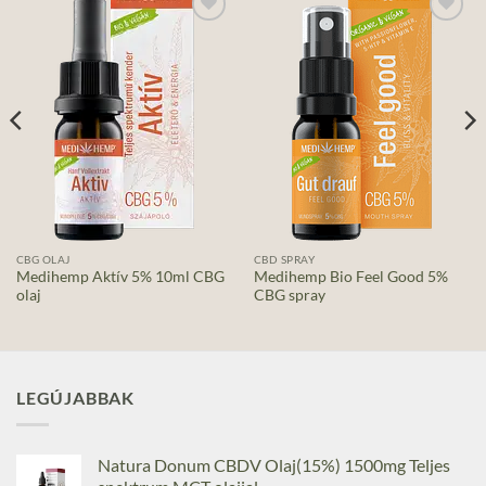
Add to
Add to
wishlist
wishlist
CBG OLAJ
CBD SPRAY
Medihemp Aktív 5% 10ml CBG
Medihemp Bio Feel Good 5%
olaj
CBG spray
LEGÚJABBAK
Natura Donum CBDV Olaj(15%) 1500mg Teljes