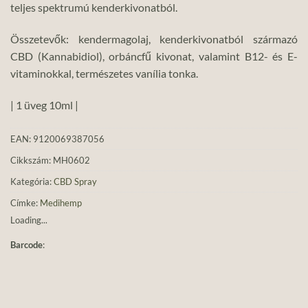
teljes spektrumú kenderkivonatból.
Összetevők: kendermagolaj, kenderkivonatból származó
CBD (Kannabidiol), orbáncfű kivonat, valamint B12- és E-
vitaminokkal, természetes vanília tonka.
| 1 üveg 10ml |
EAN:
9120069387056
Cikkszám:
MH0602
Kategória:
CBD Spray
Címke:
Medihemp
Loading...
Barcode
: