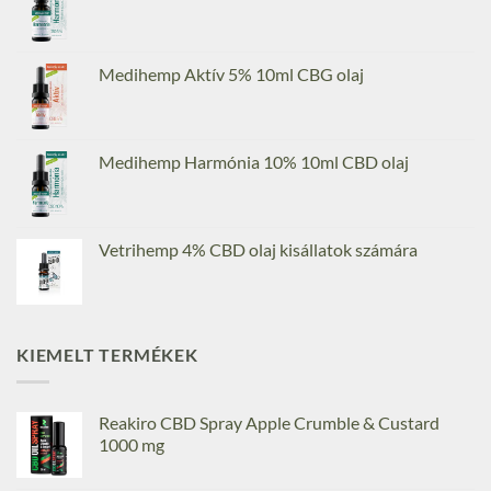
Medihemp Aktív 5% 10ml CBG olaj
Medihemp Harmónia 10% 10ml CBD olaj
Vetrihemp 4% CBD olaj kisállatok számára
KIEMELT TERMÉKEK
Reakiro CBD Spray Apple Crumble & Custard
1000 mg