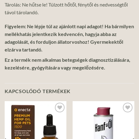
Tárolás: Ne hűtse le! Túlzott hőtől, fénytől és nedvességtől
távol tárolandó.
Figyelem: Ne lépje túl az ajánlott napi adagot! Ha bármilyen
mellékhatás jelentkezik kedvencén, hagyja abba az
adagolását, és forduljon állatorvoshoz! Gyermekektől
elzárva tartandó.
Ez a termék nem alkalmas betegségek diagnosztizálására,
kezelésére, gyógyítására vagy megelőzésére.
KAPCSOLÓDÓ TERMÉKEK
Add to
Add to
wishlist
wishlist