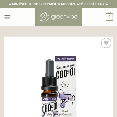
Skip
A MINŐSÉGI KENDERTERMÉKEK MEGBÍZHATÓ BESZÁLLÍTÓJA
to
content
0
Add to
wishlist