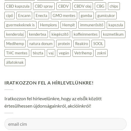
környezettudatos
CBD kapszula
CBD spray
CBDV
CBDV olaj
CBG
chips
fogyasztóknak
bejegyzéshez
cipő
Encann
Enecta
GMO mentes
gomba
gumicukor
gyermekeknek is
Hempions
Hempit
immunerősítő
kapszula
kenderolaj
kendertea
kiegészítő
koffeinmentes
kozmetikum
Medihemp
natura donum
protein
Reakiro
SOOL
THC mentes
tészta
vaj
vegán
Vetrihemp
zokni
állatoknak
IRATKOZZON FEL A HÍRLEVELÜNKRE!
Iratkozzon fel hírlevelünkre, hogy az elsők között
értesülhessen újdonságainkról, akcióinkról!