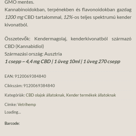
GMO mentes.
Kannabinoidokban, terpénekben és flavonoidokban gazdag
1200
mg
CBD tartalommal,
12%
-os teljes spektrumú kender
kivonatból.
Összetevők: Kendermagolaj, kenderkivonatból származó
CBD (Kannabidiol)
Származási ország: Ausztria
1 csepp ~ 4,4 mg CBD | 1 üveg 10ml | 1 üveg 270 csepp
EAN:
9120069384840
Cikkszám:
9120069384840
Kategóriák:
CBD olajok állatoknak
,
Kender termékek állatoknak
Címke:
Vetrihemp
Loading...
Barcode
: