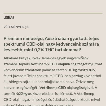
LEÍRÁS
VÉLEMÉNYEK (0)
Prémium minőségű, Ausztriában gyártott, teljes
spektrumú CBD-olaj nagy kedvenceink számára
kevesebb, mint 0,2% THC tartalommal!
Alkalmas kutyák, lovak, lámák és egyéb nagyemlősök
számára. Tápláló
Vetrihemp CBD olajunk
segítséget nyújthat
kedvenceink számtalan panasza esetén. 10 kg fölötti súly,
felett javasolt. Teljes spektrumú CBD-ben gazdag kivonatból
áll, hidegen sajtolt kenderolajjal kombinálva. Őrizze meg
kedvence egészségét,
Vetrihemp CBD olaj
segítségével. A
termék
400mg
os kiszerelésben is elérhető. A Vetrihemp
CBD-olaj magas minőséget és átláthatóságot biztosít, mivel
szigorú laboratóriumi tesztelésen vesz rész.