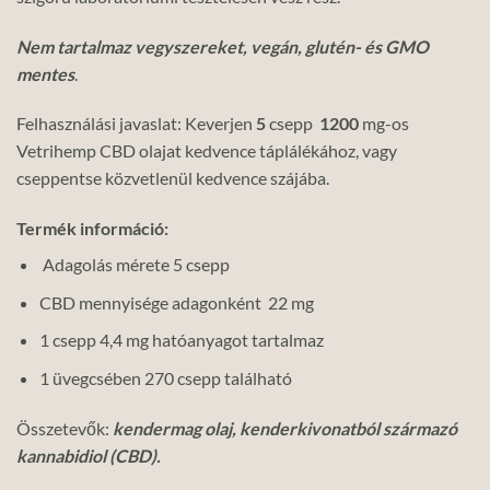
Nem tartalmaz vegyszereket, vegán, glutén- és GMO
mentes
.
Felhasználási javaslat: Keverjen
5
csepp
1200
mg-os
Vetrihemp CBD olajat kedvence táplálékához, vagy
cseppentse közvetlenül kedvence szájába.
Termék információ:
Adagolás mérete 5 csepp
CBD mennyisége adagonként 22 mg
1 csepp 4,4 mg hatóanyagot tartalmaz
1 üvegcsében 270 csepp található
Összetevők:
kendermag olaj, kenderkivonatból származó
kannabidiol (CBD).