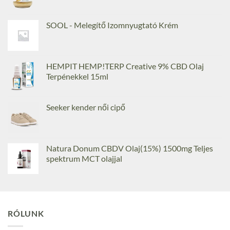
SOOL - Melegítő Izomnyugtató Krém
HEMPIT HEMP!TERP Creative 9% CBD Olaj
Terpénekkel 15ml
Seeker kender női cipő
Natura Donum CBDV Olaj(15%) 1500mg Teljes
spektrum MCT olajjal
RÓLUNK