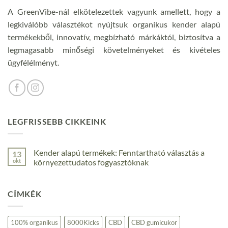
A GreenVibe-nál elkötelezettek vagyunk amellett, hogy a
legkiválóbb választékot nyújtsuk organikus kender alapú
termékekből, innovatív, megbízható márkáktól, biztosítva a
legmagasabb minőségi követelményeket és kivételes
ügyfélélményt.
LEGFRISSEBB CIKKEINK
Kender alapú termékek: Fenntartható választás a
13
okt
környezettudatos fogyasztóknak
Nincs
hozzászólás
a(z)
CÍMKÉK
Kender
alapú
termékek:
Fenntartható
választás
100% organikus
8000Kicks
CBD
CBD gumicukor
a