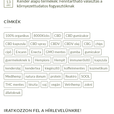
Kender alapú termékek: Fenntartható választás a
13
okt
környezettudatos fogyasztóknak
Nincs
hozzászólás
a(z)
CÍMKÉK
Kender
alapú
termékek:
Fenntartható
választás
100% organikus
8000Kicks
CBD
CBD gumicukor
a
környezettudatos
CBD kapszula
CBD spray
CBDV
CBDV olaj
CBG
chips
fogyasztóknak
bejegyzéshez
cipő
Encann
Enecta
GMO mentes
gomba
gumicukor
gyermekeknek is
Hempions
Hempit
immunerősítő
kapszula
kenderolaj
kendertea
kiegészítő
koffeinmentes
kozmetikum
Medihemp
natura donum
protein
Reakiro
SOOL
THC mentes
tészta
vaj
vegán
Vetrihemp
zokni
állatoknak
IRATKOZZON FEL A HÍRLEVELÜNKRE!