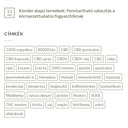
Kender alapú termékek: Fenntartható választás a
13
okt
környezettudatos fogyasztóknak
Nincs
hozzászólás
a(z)
CÍMKÉK
Kender
alapú
termékek:
Fenntartható
választás
100% organikus
8000Kicks
CBD
CBD gumicukor
a
környezettudatos
CBD kapszula
CBD spray
CBDV
CBDV olaj
CBG
chips
fogyasztóknak
bejegyzéshez
cipő
Encann
Enecta
GMO mentes
gomba
gumicukor
gyermekeknek is
Hempions
Hempit
immunerősítő
kapszula
kenderolaj
kendertea
kiegészítő
koffeinmentes
kozmetikum
Medihemp
natura donum
protein
Reakiro
SOOL
THC mentes
tészta
vaj
vegán
Vetrihemp
zokni
állatoknak