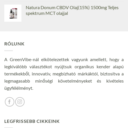
Natura Donum CBDV Olaj(15%) 1500mg Teljes
spektrum MCT olajjal
RÓLUNK
A GreenVibe-nál elkötelezettek vagyunk amellett, hogy a
legkiválóbb választékot nyújtsuk organikus kender alapú
termékekből, innovatív, megbízható márkáktól, biztosítva a
legmagasabb minőségi követelményeket és kivételes
ügyfélélményt.
LEGFRISSEBB CIKKEINK