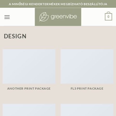
Skip
A MINŐSÉGI KENDERTERMÉKEK MEGBÍZHATÓ BESZÁLLÍTÓJA
to
content
0
DESIGN
ANOTHER PRINT PACKAGE
FL3 PRINT PACKAGE