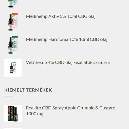
Medihemp Aktív 5% 10ml CBG olaj
Medihemp Harmónia 10% 10ml CBD olaj
Vetrihemp 4% CBD olaj kisállatok számára
KIEMELT TERMÉKEK
Reakiro CBD Spray Apple Crumble & Custard
1000 mg