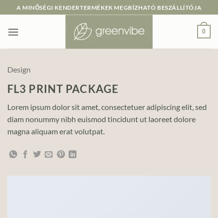
Skip
A MINŐSÉGI KENDERTERMÉKEK MEGBÍZHATÓ BESZÁLLÍTÓJA
to
content
0
Design
FL3 PRINT PACKAGE
Lorem ipsum dolor sit amet, consectetuer adipiscing elit, sed
diam nonummy nibh euismod tincidunt ut laoreet dolore
magna aliquam erat volutpat.