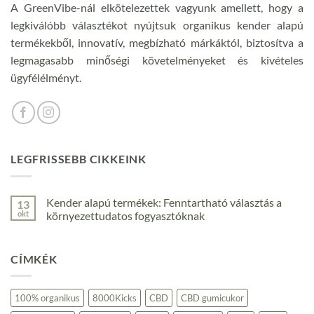
A GreenVibe-nál elkötelezettek vagyunk amellett, hogy a
legkiválóbb választékot nyújtsuk organikus kender alapú
termékekből, innovatív, megbízható márkáktól, biztosítva a
legmagasabb minőségi követelményeket és kivételes
ügyfélélményt.
LEGFRISSEBB CIKKEINK
Kender alapú termékek: Fenntartható választás a
13
okt
környezettudatos fogyasztóknak
Nincs
hozzászólás
a(z)
CÍMKÉK
Kender
alapú
termékek:
Fenntartható
választás
100% organikus
8000Kicks
CBD
CBD gumicukor
a
környezettudatos