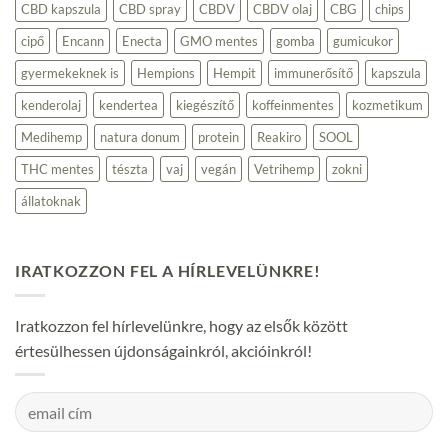
CBD kapszula
CBD spray
CBDV
CBDV olaj
CBG
chips
fogyasztóknak
bejegyzéshez
cipő
Encann
Enecta
GMO mentes
gomba
gumicukor
gyermekeknek is
Hempions
Hempit
immunerősítő
kapszula
kenderolaj
kendertea
kiegészítő
koffeinmentes
kozmetikum
Medihemp
natura donum
protein
Reakiro
SOOL
THC mentes
tészta
vaj
vegán
Vetrihemp
zokni
állatoknak
IRATKOZZON FEL A HÍRLEVELÜNKRE!
Iratkozzon fel hírlevelünkre, hogy az elsők között
értesülhessen újdonságainkról, akcióinkról!