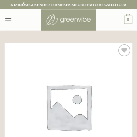
Skip
A MINŐSÉGI KENDERTERMÉKEK MEGBÍZHATÓ BESZÁLLÍTÓJA
to
content
0
Add to
wishlist