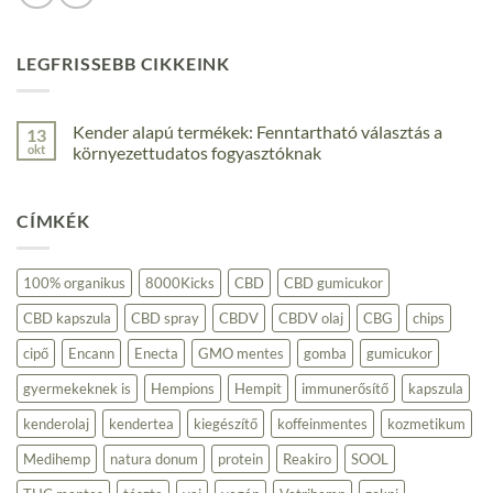
LEGFRISSEBB CIKKEINK
Kender alapú termékek: Fenntartható választás a
13
okt
környezettudatos fogyasztóknak
Nincs
hozzászólás
a(z)
CÍMKÉK
Kender
alapú
termékek:
Fenntartható
választás
100% organikus
8000Kicks
CBD
CBD gumicukor
a
környezettudatos
CBD kapszula
CBD spray
CBDV
CBDV olaj
CBG
chips
fogyasztóknak
bejegyzéshez
cipő
Encann
Enecta
GMO mentes
gomba
gumicukor
gyermekeknek is
Hempions
Hempit
immunerősítő
kapszula
kenderolaj
kendertea
kiegészítő
koffeinmentes
kozmetikum
Medihemp
natura donum
protein
Reakiro
SOOL