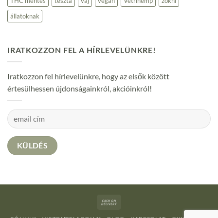
THC mentes
tészta
vaj
vegán
Vetrihemp
zokni
állatoknak
IRATKOZZON FEL A HÍRLEVELÜNKRE!
Iratkozzon fel hírlevelünkre, hogy az elsők között
értesülhessen újdonságainkról, akcióinkról!
Cash
On