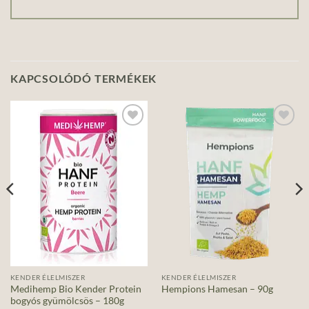
KAPCSOLÓDÓ TERMÉKEK
Add to
Add to
wishlist
wishlist
KENDER ÉLELMISZER
KENDER ÉLELMISZER
Medihemp Bio Kender Protein
Hempions Hamesan – 90g
bogyós gyümölcsös – 180g