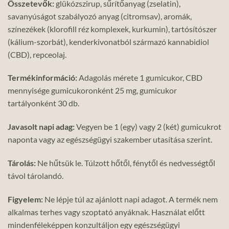
Összetevők:
glükózszirup, sűrítőanyag (zselatin),
savanyúságot szabályozó anyag (citromsav), aromák,
színezékek (klorofill réz komplexek, kurkumin), tartósítószer
(kálium-szorbát), kenderkivonatból származó kannabidiol
(CBD), repceolaj.
Termékinformáció:
Adagolás mérete 1 gumicukor, CBD
mennyisége gumicukoronként 25 mg, gumicukor
tartályonként 30 db.
Javasolt napi adag:
Vegyen be 1 (egy) vagy 2 (két) gumicukrot
naponta vagy az egészségügyi szakember utasítása szerint.
Tárolás:
Ne hűtsük le. Túlzott hőtől, fénytől és nedvességtől
távol tárolandó.
Figyelem:
Ne lépje túl az ajánlott napi adagot. A termék nem
alkalmas terhes vagy szoptató anyáknak. Használat előtt
mindenféleképpen konzultáljon egy egészségügyi