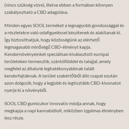
(nincs szükség vízre), illetve ebben a formában könnyen
szabályozható a CBD adagolása.
Minden egyes SOOL terméket a legnagyobb gondossággal és
a részletekre való odafigyeléssel készítenek és alakítanak ki.
Így biztosíthatjuk, hogy közösségünk az elérhető
legmagasabb minőségű CBD-élményt kapja.
Kendernövényeinket speciálisan kiválasztott európai
területeken termesztik, szántófölddel és talajjal, amely
megfelel az általunk leghatékonyabbnak talált
kenderfajtáknak. A terület szakértőiből álló csapat ezután
azon dolgozik, hogy a legjobb és legtisztább CBD-kivonatot
nyerje ki a növényből.
SOOL CBD gumicukor innovatív módja annak, hogy
megkapja a napi kannabidiolt, miközben izgalmas élményben
lesz része.