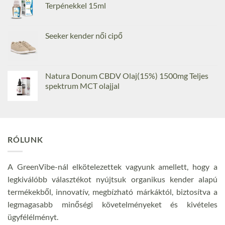
Terpénekkel 15ml
Seeker kender női cipő
Natura Donum CBDV Olaj(15%) 1500mg Teljes
spektrum MCT olajjal
RÓLUNK
A GreenVibe-nál elkötelezettek vagyunk amellett, hogy a
legkiválóbb választékot nyújtsuk organikus kender alapú
termékekből, innovatív, megbízható márkáktól, biztosítva a
legmagasabb minőségi követelményeket és kivételes
ügyfélélményt.