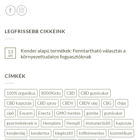
LEGFRISSEBB CIKKEINK
Kender alapú termékek: Fenntartható választás a
13
okt
környezettudatos fogyasztóknak
Nincs
hozzászólás
a(z)
CÍMKÉK
Kender
alapú
termékek:
Fenntartható
választás
100% organikus
8000Kicks
CBD
CBD gumicukor
a
környezettudatos
CBD kapszula
CBD spray
CBDV
CBDV olaj
CBG
chips
fogyasztóknak
bejegyzéshez
cipő
Encann
Enecta
GMO mentes
gomba
gumicukor
gyermekeknek is
Hempions
Hempit
immunerősítő
kapszula
kenderolaj
kendertea
kiegészítő
koffeinmentes
kozmetikum