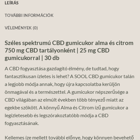
LEÍRÁS
TOVÁBBI INFORMÁCIÓK
VÉLEMÉNYEK (0)
Széles spektrumú CBD gumicukor alma és citrom
750 mg CBD tartályonként | 25 mg CBD
gumicukorral | 30 db
A CBD fogyasztása gazdagító élmény, de tudtad, hogy
fantasztikusan ízletes is lehet? A SOOL CBD gumicukor talán
a legjobb módja annak, hogy újra kapcsolatba kerüljön
önmagával és a természettel. A gumicukor népszerűsége a
CBD világában az elmúlt években több tényező miatt az
egekbe szökött. A könnyű Alma és Citrom ízű gumicukor a
legízletesebb és legszórakoztatóbb módja a CBD
fogyasztásának.
Kellemes íze mellett további előnye, hogy könnyen bevehető