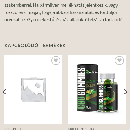
szakemberrel. Ha bármilyen mellékhatás jelentkezik, vagy
rosszul érzi magát, hagyja abba a használatát, és forduljon
orvosához. Gyermekektől és háziállatoktól elzárva tartandó.
KAPCSOLÓDÓ TERMÉKEK
Add to
Add to
wishlist
wishlist
CBD SPORT
CBD GUMICUKOR