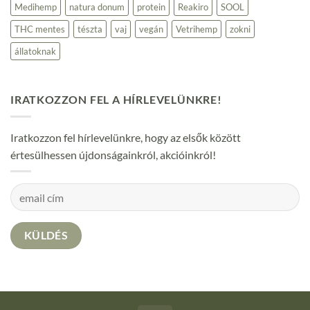
Medihemp
natura donum
protein
Reakiro
SOOL
THC mentes
tészta
vaj
vegán
Vetrihemp
zokni
állatoknak
IRATKOZZON FEL A HÍRLEVELÜNKRE!
Iratkozzon fel hírlevelünkre, hogy az elsők között
értesülhessen újdonságainkról, akcióinkról!