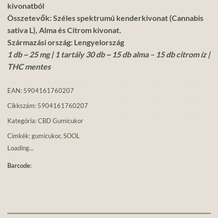
kivonatból
Összetevők: Széles spektrumú kenderkivonat (Cannabis
sativa L), Alma és Citrom kivonat
.
Származási ország: Lengyelország
1 db ~ 25 mg | 1 tartály 30 db ~ 15 db alma – 15 db citrom íz |
THC mentes
EAN:
5904161760207
Cikkszám:
5904161760207
Kategória:
CBD Gumicukor
Címkék:
gumicukor
,
SOOL
Loading...
Barcode
: