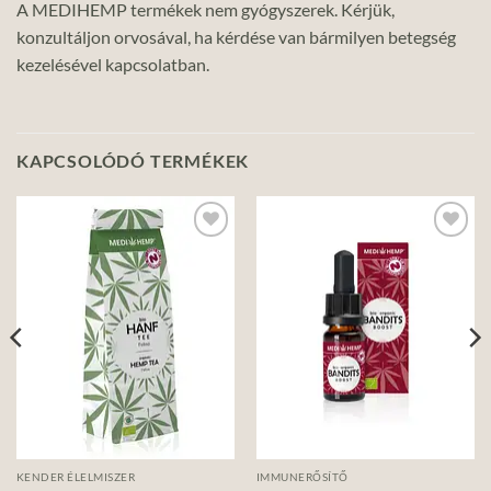
A MEDIHEMP termékek nem gyógyszerek. Kérjük,
konzultáljon orvosával, ha kérdése van bármilyen betegség
kezelésével kapcsolatban.
KAPCSOLÓDÓ TERMÉKEK
Add to
Add to
wishlist
wishlist
KENDER ÉLELMISZER
IMMUNERŐSÍTŐ