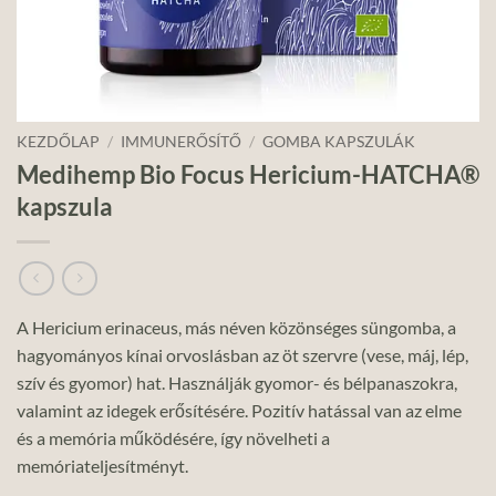
KEZDŐLAP
/
IMMUNERŐSÍTŐ
/
GOMBA KAPSZULÁK
Medihemp Bio Focus Hericium-HATCHA®
kapszula
A Hericium erinaceus, más néven közönséges süngomba, a
hagyományos kínai orvoslásban az öt szervre (vese, máj, lép,
szív és gyomor) hat. Használják gyomor- és bélpanaszokra,
valamint az idegek erősítésére. Pozitív hatással van az elme
és a memória működésére, így növelheti a
memóriateljesítményt.