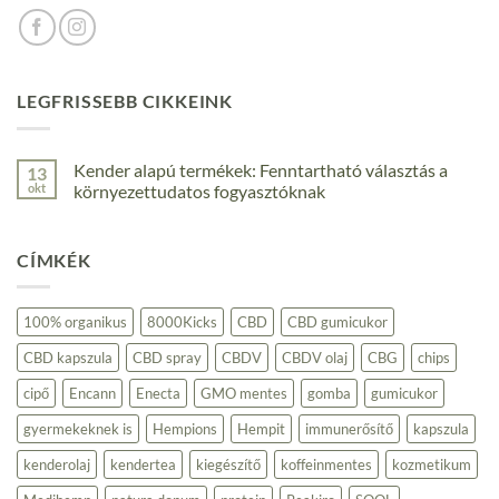
LEGFRISSEBB CIKKEINK
Kender alapú termékek: Fenntartható választás a
13
okt
környezettudatos fogyasztóknak
Nincs
hozzászólás
a(z)
CÍMKÉK
Kender
alapú
termékek:
Fenntartható
választás
100% organikus
8000Kicks
CBD
CBD gumicukor
a
környezettudatos
CBD kapszula
CBD spray
CBDV
CBDV olaj
CBG
chips
fogyasztóknak
bejegyzéshez
cipő
Encann
Enecta
GMO mentes
gomba
gumicukor
gyermekeknek is
Hempions
Hempit
immunerősítő
kapszula
kenderolaj
kendertea
kiegészítő
koffeinmentes
kozmetikum