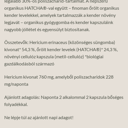
legalább 30%-os poliszacharid-tartalmát. A népszerű
organikus HATCHA®-val együtt – finoman őrölt organikus
kender levelekkel, amelyek tartalmazzák a kender növény
legjavát – organikus gyógygomba és kender kapszuláink
nagyobb jóllétet és egyensúlyt biztosítanak.
Összetevők: Hericium erinaceus (közönséges süngomba)
kivonat* 54,3 %, őrölt kender levelek (HATCHA®)* 24,3 %,
növényi cellulóz kapszula (metil-cellulóz) *biológiai
gazdálkodásból származó
Hericium kivonat 760 mg, amelyből poliszacharidok 228
mg/naponta
Ajánlott adagolás: Naponta 2 alkalommal 2 kapszula bőséges
folyadékkal.
Ne lépje túl az ajánlott napi adagot!