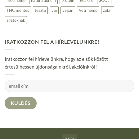
Medihemp
natura donum
protein
Reakiro
SOOL
THC mentes
tészta
vaj
vegán
Vetrihemp
zokni
állatoknak
IRATKOZZON FEL A HÍRLEVELÜNKRE!
Iratkozzon fel hírlevelünkre, hogy az elsők között
értesülhessen újdonságainkról, akcióinkról!
Cash