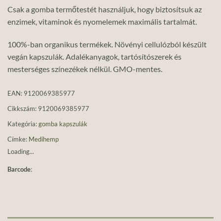
Csak a gomba termőtestét használjuk, hogy biztosítsuk az
enzimek, vitaminok és nyomelemek maximális tartalmát.
100%-ban organikus termékek. Növényi cellulózból készült
vegán kapszulák. Adalékanyagok, tartósítószerek és
mesterséges színezékek nélkül. GMO-mentes.
EAN:
9120069385977
Cikkszám:
9120069385977
Kategória:
gomba kapszulák
Címke:
Medihemp
Loading...
Barcode
: