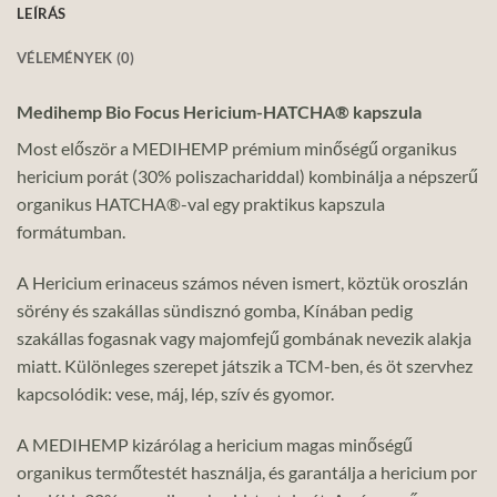
LEÍRÁS
VÉLEMÉNYEK (0)
Medihemp Bio Focus Hericium-HATCHA® kapszula
Most először a MEDIHEMP prémium minőségű organikus
hericium porát (30% poliszachariddal) kombinálja a népszerű
organikus HATCHA®-val egy praktikus kapszula
formátumban.
A Hericium erinaceus számos néven ismert, köztük oroszlán
sörény és szakállas sündisznó gomba, Kínában pedig
szakállas fogasnak vagy majomfejű gombának nevezik alakja
miatt. Különleges szerepet játszik a TCM-ben, és öt szervhez
kapcsolódik: vese, máj, lép, szív és gyomor.
A MEDIHEMP kizárólag a hericium magas minőségű
organikus termőtestét használja, és garantálja a hericium por